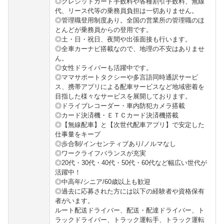
◎クレジットカード手数料や各種割引手数料、無線
代、リース代等の乗務員負担は一切ありません。
◎管理職登用制度あり。全国の営業所の管理職のほ
とんどが乗務員からの登用です。
◎土・日・祝日、夜間や出張面接も行います。
◎全車カーナビ搭載なので、地理の不安はありませ
ん。
◎女性ドライバーも活躍中です。
◎ママサポートタクシーや多言語同時通訳サービ
ス、携帯アプリによる配車サービスなど地域密着を
目指した様々なサービスを展開しております。
◎ドライブレコーダー・車内防犯カメラ搭載
◎カード決済機・ＥＴＣカード決済機搭載
◎【無線配車】と【次世代配車アプリ】で安定した
仕事量をキープ
◎歩合制/インセンティブあり/ノルマなし
◎ワークライフバランスが充実
◎20代・30代・40代・50代・60代など幅広い世代が
活躍中！
◎中高年/シニア/60歳以上も歓迎
◎過去に応募された方には以下の経験者や資格保有
者がいます。
ルート配送ドライバー、配送・配達ドライバー、ト
ラックドライバー、トラック運転手、トラック運転