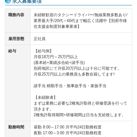
求人募集要項
職務内容
未経験歓迎のタクシードライバー/無線業務多数あり/
業界最大手/20代～60代まで幅広く活躍中【別府市移
住支援金制度対象事業者】
雇用形態
正社員
給与
【給与例】
月収18万円～25万円以上
(基本給+業績歩合給+諸手当)
別府地区にて月収20万円以上は十分に可能です。
月収25万円以上の乗務員も多数在籍してます!
諸手当:精勤手当・無事故手当・家族手当
【未経験者】
まずは業務に必要な2種免許取得と研修受講を行って
頂きます。
2種免許取得期間+研修期間は日当を支給致します。
勤務時間
昼勤 8:00～17:00 月平均24日勤務程度
夜勤 17:00～3:00 月平均24日勤務程度