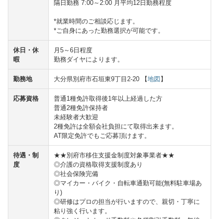
隔日勤務 7:00～2:00 月平均12日勤務程度
*就業時間のご相談応じます。
*ご自身にあった勤務選択が可能です。
休日・休
月5～6日程度
暇
勤務ダイヤによります。
勤務地
大分県別府市石垣東9丁目2-20 【
地図
】
応募資格
普通1種免許取得後1年以上経過した方
普通2種免許保持者
未経験者大歓迎
2種免許は全額会社負担にて取得出来ます。
AT限定免許でもご応募頂けます。
待遇・制
★★別府市移住支援金制度対象事業者★★
度
◎介護の資格取得支援制度あり
◎社会保険完備
◎マイカー・バイク・自転車通勤可能(無料駐車場あ
り)
◎研修はプロの担当が行いますので、親切・丁寧に
粘り強く行います。