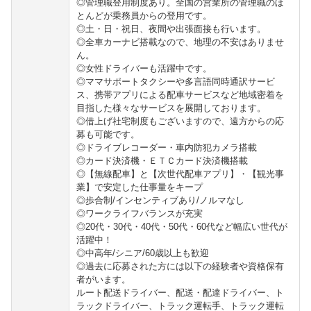
◎管理職登用制度あり。全国の営業所の管理職のほ
とんどが乗務員からの登用です。
◎土・日・祝日、夜間や出張面接も行います。
◎全車カーナビ搭載なので、地理の不安はありませ
ん。
◎女性ドライバーも活躍中です。
◎ママサポートタクシーや多言語同時通訳サービ
ス、携帯アプリによる配車サービスなど地域密着を
目指した様々なサービスを展開しております。
◎借上げ社宅制度もございますので、遠方からの応
募も可能です。
◎ドライブレコーダー・車内防犯カメラ搭載
◎カード決済機・ＥＴＣカード決済機搭載
◎【無線配車】と【次世代配車アプリ】・【観光事
業】で安定した仕事量をキープ
◎歩合制/インセンティブあり/ノルマなし
◎ワークライフバランスが充実
◎20代・30代・40代・50代・60代など幅広い世代が
活躍中！
◎中高年/シニア/60歳以上も歓迎
◎過去に応募された方には以下の経験者や資格保有
者がいます。
ルート配送ドライバー、配送・配達ドライバー、ト
ラックドライバー、トラック運転手、トラック運転