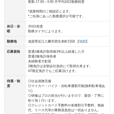
夜勤 17:00～3:00 月平均24日勤務程度
*就業時間のご相談応じます。
*ご自身にあった勤務選択が可能です。
休日・休
月6日程度
暇
勤務ダイヤによります。
勤務地
滋賀県近江八幡市西生来町1558 【
地図
】
応募資格
普通1種免許取得後3年以上経過した方
普通2種免許保持者
未経験者大歓迎
2種免許は全額会社負担にて取得出来ます。
AT限定免許でもご応募頂けます。
待遇・制
◎社会保険完備
度
◎マイカー・バイク・自転車通勤可能(無料駐車場あ
り)
◎研修はプロの担当が行いますので、親切・丁寧に
粘り強く行います。
◎クレジットカード手数料や各種割引手数料、無線
代、リース代等の乗務員負担は一切ありません。