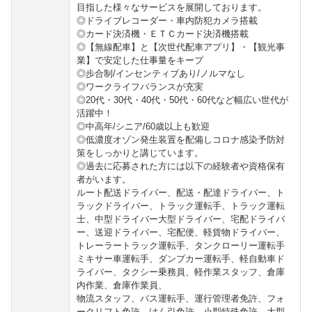
目指した様々なサービスを展開しております。
◎ドライブレコーダー・車内防犯カメラ搭載
◎カード決済機・ＥＴＣカード決済機搭載
◎【無線配車】と【次世代配車アプリ】・【観光事
業】で安定した仕事量をキープ
◎歩合制/インセンティブあり/ノルマなし
◎ワークライフバランスが充実
◎20代・30代・40代・50代・60代など幅広い世代が
活躍中！
◎中高年/シニア/60歳以上も歓迎
◎低濃度オゾン発生装置を配備しコロナ感染予防対
策をしっかりと講じています。
◎過去に応募された方には以下の経験者や資格保有
者がいます。
ルート配送ドライバー、配送・配達ドライバー、ト
ラックドライバー、トラック運転手、トラック運転
士、中型ドライバー大型ドライバー、宅配ドライバ
ー、送迎ドライバー、宅配便、軽貨物ドライバー、
トレーラートラック運転手、タンクローリー運転手
ミキサー車運転手、ダンプカー運転手、軽自動車ド
ライバー、タクシー乗務員、軽作業スタッフ、倉庫
内作業、倉庫作業員、
物流スタッフ、バス運転手、運行管理者免許、フォ
ークリフト免許、けん引免許、小型特殊免許、大型