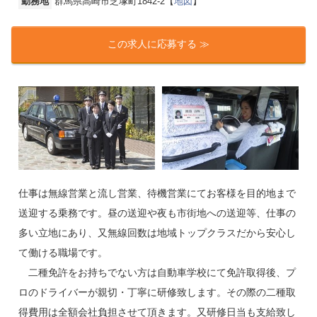
勤務地
群馬県高崎市芝塚町1842-2【
地図
】
この求人に応募する ≫
仕事は無線営業と流し営業、待機営業にてお客様を目的地まで
送迎する乗務です。昼の送迎や夜も市街地への送迎等、仕事の
多い立地にあり、又無線回数は地域トップクラスだから安心し
て働ける職場です。
二種免許をお持ちでない方は自動車学校にて免許取得後、プ
ロのドライバーが親切・丁寧に研修致します。その際の二種取
得費用は全額会社負担させて頂きます。又研修日当も支給致し