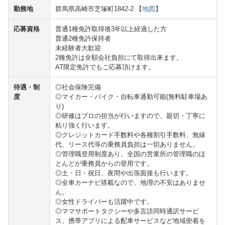
勤務地
群馬県高崎市芝塚町1842-2 【
地図
】
応募資格
普通1種免許取得後3年以上経過した方
普通2種免許保持者
未経験者大歓迎
2種免許は全額会社負担にて取得出来ます。
AT限定免許でもご応募頂けます。
待遇・制
◎社会保険完備
度
◎マイカー・バイク・自転車通勤可能(無料駐車場あ
り)
◎研修はプロの担当が行いますので、親切・丁寧に
粘り強く行います。
◎クレジットカード手数料や各種割引手数料、無線
代、リース代等の乗務員負担は一切ありません。
◎管理職登用制度あり。全国の営業所の管理職のほ
とんどが乗務員からの登用です。
◎土・日・祝日、夜間や出張面接も行います。
◎全車カーナビ搭載なので、地理の不安はありませ
ん。
◎女性ドライバーも活躍中です。
◎ママサポートタクシーや多言語同時通訳サービ
ス、携帯アプリによる配車サービスなど地域密着を