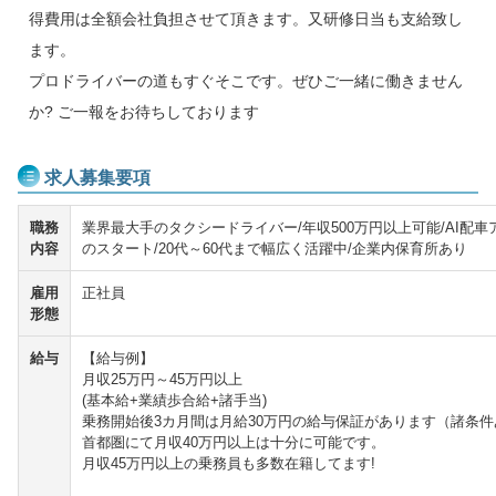
得費用は全額会社負担させて頂きます。又研修日当も支給致し
ます。
プロドライバーの道もすぐそこです。ぜひご一緒に働きません
か? ご一報をお待ちしております
求人募集要項
職務
業界最大手のタクシードライバー/年収500万円以上可能/AI配
内容
のスタート/20代～60代まで幅広く活躍中/企業内保育所あり
雇用
正社員
形態
給与
【給与例】
月収25万円～45万円以上
(基本給+業績歩合給+諸手当)
乗務開始後3カ月間は月給30万円の給与保証があります（諸条件
首都圏にて月収40万円以上は十分に可能です。
月収45万円以上の乗務員も多数在籍してます!