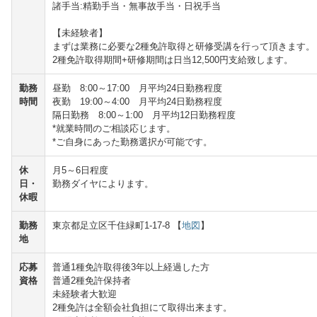
諸手当:精勤手当・無事故手当・日祝手当
【未経験者】
まずは業務に必要な2種免許取得と研修受講を行って頂きます。
2種免許取得期間+研修期間は日当12,500円支給致します。
勤務
昼勤 8:00～17:00 月平均24日勤務程度
時間
夜勤 19:00～4:00 月平均24日勤務程度
隔日勤務 8:00～1:00 月平均12日勤務程度
*就業時間のご相談応じます。
*ご自身にあった勤務選択が可能です。
休
月5～6日程度
日・
勤務ダイヤによります。
休暇
勤務
東京都足立区千住緑町1-17-8 【
地図
】
地
応募
普通1種免許取得後3年以上経過した方
資格
普通2種免許保持者
未経験者大歓迎
2種免許は全額会社負担にて取得出来ます。