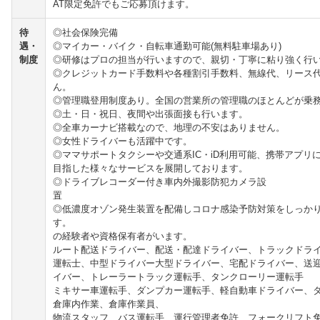
AT限定免許でもご応募頂けます。
待
◎社会保険完備
遇・
◎マイカー・バイク・自転車通勤可能(無料駐車場あり)
制度
◎研修はプロの担当が行いますので、親切・丁寧に粘り強く行
◎クレジットカード手数料や各種割引手数料、無線代、リース
ん。
◎管理職登用制度あり。全国の営業所の管理職のほとんどが乗
◎土・日・祝日、夜間や出張面接も行います。
◎全車カーナビ搭載なので、地理の不安はありません。
◎女性ドライバーも活躍中です。
◎ママサポートタクシーや交通系IC・iD利用可能、携帯アプリ
目指した様々なサービスを展開しております。
◎ドライブレコーダー付き車内外撮影防犯カメラ設
◎低濃度オゾン発生装置を配備しコロナ感染予防対策をしっか
す。 ◎過去に応募され
の経験者や資格保有者がいます。
ルート配送ドライバー、配送・配達ドライバー、トラックドラ
運転士、中型ドライバー大型ドライバー、宅配ドライバー、送
イバー、トレーラートラック運転手、タンクローリー運転手
ミキサー車運転手、ダンプカー運転手、軽自動車ドライバー、
倉庫内作業、倉庫作業員、
物流スタッフ、バス運転手、運行管理者免許、フォークリフト