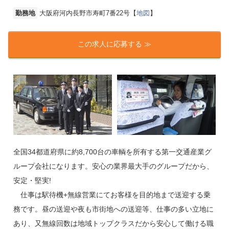
勤務地
大阪府河内長野市寿町7番22号【
地図
】
この求人に応募する ≫
全国34都道府県に約8,700台の車輌を所有する第一交通産業グ
ループ会社になります。安心の業界最大手のグループだから、
安定・堅実!
仕事は駅待機+無線営業にてお客様を目的地まで送迎する乗
務です。昼の送迎や夜も市街地への送迎等、仕事の多い立地に
あり、又無線回数は地域トップクラスだから安心して働ける職