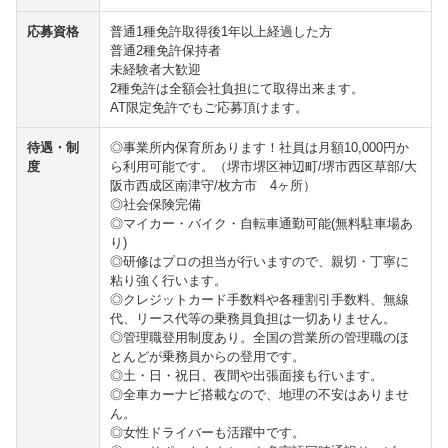
応募資格
普通1種免許取得後1年以上経過した方
普通2種免許保持者
未経験者大歓迎
2種免許は全額会社負担にて取得出来ます。
AT限定免許でもご応募頂けます。
待遇・制
◎事業所内保育所あります！社員は月額10,000円か
度
ら利用可能です。（堺市堺区神辺町/堺市西区草部/大
阪市西成区南津守/枚方市 4ヶ所）
◎社会保険完備
◎マイカー・バイク・自転車通勤可能(無料駐車場あ
り)
◎研修はプロの担当が行いますので、親切・丁寧に
粘り強く行います。
◎クレジットカード手数料や各種割引手数料、無線
代、リース代等の乗務員負担は一切ありません。
◎管理職登用制度あり。全国の営業所の管理職のほ
とんどが乗務員からの登用です。
◎土・日・祝日、夜間や出張面接も行います。
◎全車カーナビ搭載なので、地理の不安はありませ
ん。
◎女性ドライバーも活躍中です。