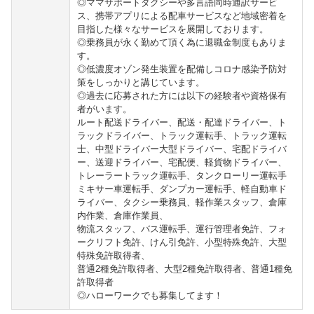
◎ママサポートタクシーや多言語同時通訳サービ
ス、携帯アプリによる配車サービスなど地域密着を
目指した様々なサービスを展開しております。
◎乗務員が永く勤めて頂く為に退職金制度もありま
す。
◎低濃度オゾン発生装置を配備しコロナ感染予防対
策をしっかりと講じています。
◎過去に応募された方には以下の経験者や資格保有
者がいます。
ルート配送ドライバー、配送・配達ドライバー、ト
ラックドライバー、トラック運転手、トラック運転
士、中型ドライバー大型ドライバー、宅配ドライバ
ー、送迎ドライバー、宅配便、軽貨物ドライバー、
トレーラートラック運転手、タンクローリー運転手
ミキサー車運転手、ダンプカー運転手、軽自動車ド
ライバー、タクシー乗務員、軽作業スタッフ、倉庫
内作業、倉庫作業員、
物流スタッフ、バス運転手、運行管理者免許、フォ
ークリフト免許、けん引免許、小型特殊免許、大型
特殊免許取得者、
普通2種免許取得者、大型2種免許取得者、普通1種免
許取得者
◎ハローワークでも募集してます！