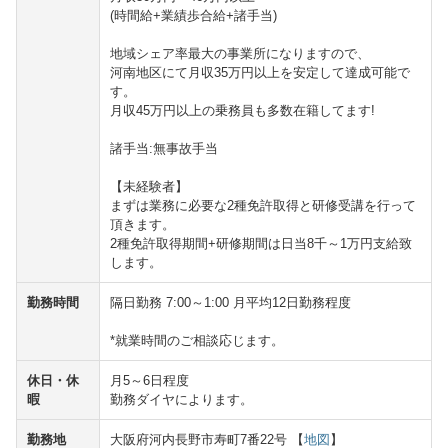
(時間給+業績歩合給+諸手当)
地域シェア率最大の事業所になりますので、
河南地区にて月収35万円以上を安定して達成可能で
す。
月収45万円以上の乗務員も多数在籍してます!
諸手当:無事故手当
【未経験者】
まずは業務に必要な2種免許取得と研修受講を行って
頂きます。
2種免許取得期間+研修期間は日当8千～1万円支給致
します。
勤務時間
隔日勤務 7:00～1:00 月平均12日勤務程度
*就業時間のご相談応じます。
休日・休
月5～6日程度
暇
勤務ダイヤによります。
勤務地
大阪府河内長野市寿町7番22号 【
地図
】