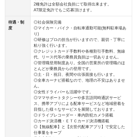
2種免許は全額会社負担にて取得出来ます。
AT限定免許でもご応募頂けます。
待遇・制
◎社会保険完備
度
◎マイカー・バイク・自転車通勤可能(無料駐車場あ
り)
◎研修はプロの担当が行いますので、親切・丁寧に
粘り強く行います。
◎クレジットカード手数料や各種割引手数料、無線
代、リース代等の乗務員負担は一切ありません。
◎管理職登用制度あり。全国の営業所の管理職のほ
とんどが乗務員からの登用です。
◎土・日・祝日、夜間や出張面接も行います。
◎全車カーナビ搭載なので、地理の不安はありませ
ん。
◎女性ドライバーも活躍中です。
◎ママサポートタクシーや多言語同時通訳サービ
ス、携帯アプリによる配車サービスなど地域密着を
目指した様々なサービスを展開しております。
◎ドライブレコーダー・車内防犯カメラ搭載
◎カード決済機・ＥＴＣカード決済機搭載
◎【無線配車】と【次世代配車アプリ】で安定した
仕事量をキープ