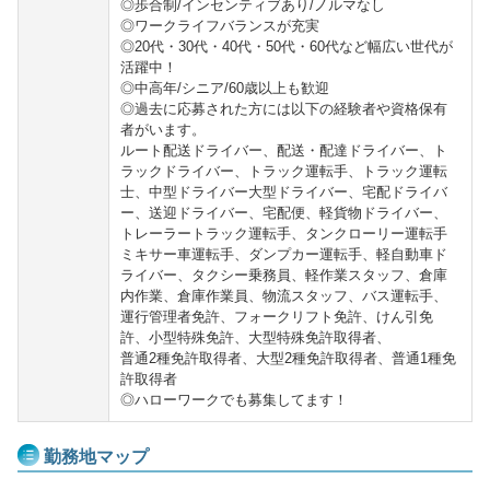
◎歩合制/インセンティブあり/ノルマなし
◎ワークライフバランスが充実
◎20代・30代・40代・50代・60代など幅広い世代が
活躍中！
◎中高年/シニア/60歳以上も歓迎
◎過去に応募された方には以下の経験者や資格保有
者がいます。
ルート配送ドライバー、配送・配達ドライバー、ト
ラックドライバー、トラック運転手、トラック運転
士、中型ドライバー大型ドライバー、宅配ドライバ
ー、送迎ドライバー、宅配便、軽貨物ドライバー、
トレーラートラック運転手、タンクローリー運転手
ミキサー車運転手、ダンプカー運転手、軽自動車ド
ライバー、タクシー乗務員、軽作業スタッフ、倉庫
内作業、倉庫作業員、物流スタッフ、バス運転手、
運行管理者免許、フォークリフト免許、けん引免
許、小型特殊免許、大型特殊免許取得者、
普通2種免許取得者、大型2種免許取得者、普通1種免
許取得者
◎ハローワークでも募集してます！
勤務地マップ