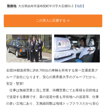
勤務地
大分県由布市湯布院町中川字大石畑51-2【
地図
】
この求人に応募する ≫
全国34都道府県に約8,700台の車輌を所有する第一交通産業グ
ループ会社になります。安心の業界最大手のグループだから、
安定・堅実!
仕事は無線営業と流し営業、待機営業にてお客様を目的地ま
で送迎する乗務です。昼の送迎や夜も市街地への送迎等、仕事
の多い立地にあり、又無線回数は地域トップクラスだから安心