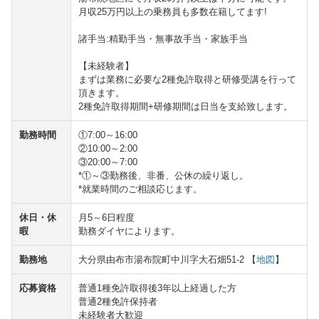
月収25万円以上の乗務員も多数在籍してます!
諸手当:精勤手当・無事故手当・家族手当
【未経験者】
まずは業務に必要な2種免許取得と研修受講を行って
頂きます。
2種免許取得期間+研修期間は日当を支給致します。
勤務時間
①7:00～16:00
②10:00～2:00
③20:00～7:00
*①～③勤務後、非番、公休の繰り返し。
*就業時間のご相談応じます。
休日・休
月5～6日程度
暇
勤務ダイヤによります。
勤務地
大分県由布市湯布院町中川字大石畑51-2 【
地図
】
応募資格
普通1種免許取得後3年以上経過した方
普通2種免許保持者
未経験者大歓迎