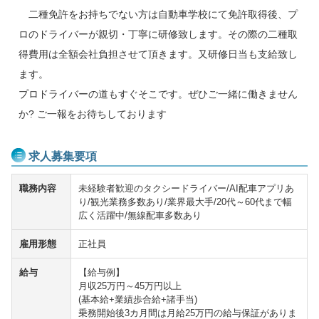
二種免許をお持ちでない方は自動車学校にて免許取得後、プ
ロのドライバーが親切・丁寧に研修致します。その際の二種取
得費用は全額会社負担させて頂きます。又研修日当も支給致し
ます。
プロドライバーの道もすぐそこです。ぜひご一緒に働きません
か? ご一報をお待ちしております
求人募集要項
職務内容
未経験者歓迎のタクシードライバー/AI配車アプリあ
り/観光業務多数あり/業界最大手/20代～60代まで幅
広く活躍中/無線配車多数あり
雇用形態
正社員
給与
【給与例】
月収25万円～45万円以上
(基本給+業績歩合給+諸手当)
乗務開始後3カ月間は月給25万円の給与保証がありま