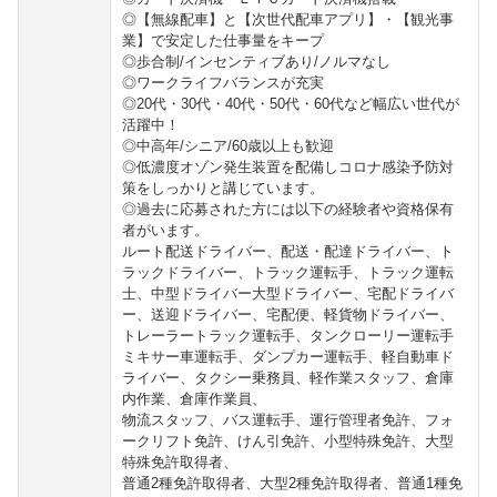
◎【無線配車】と【次世代配車アプリ】・【観光事
業】で安定した仕事量をキープ
◎歩合制/インセンティブあり/ノルマなし
◎ワークライフバランスが充実
◎20代・30代・40代・50代・60代など幅広い世代が
活躍中！
◎中高年/シニア/60歳以上も歓迎
◎低濃度オゾン発生装置を配備しコロナ感染予防対
策をしっかりと講じています。
◎過去に応募された方には以下の経験者や資格保有
者がいます。
ルート配送ドライバー、配送・配達ドライバー、ト
ラックドライバー、トラック運転手、トラック運転
士、中型ドライバー大型ドライバー、宅配ドライバ
ー、送迎ドライバー、宅配便、軽貨物ドライバー、
トレーラートラック運転手、タンクローリー運転手
ミキサー車運転手、ダンプカー運転手、軽自動車ド
ライバー、タクシー乗務員、軽作業スタッフ、倉庫
内作業、倉庫作業員、
物流スタッフ、バス運転手、運行管理者免許、フォ
ークリフト免許、けん引免許、小型特殊免許、大型
特殊免許取得者、
普通2種免許取得者、大型2種免許取得者、普通1種免