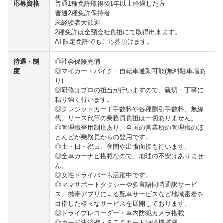
応募資格
普通1種免許取得後1年以上経過した方
普通2種免許保持者
未経験者大歓迎
2種免許は全額会社負担にて取得出来ます。
AT限定免許でもご応募頂けます。
待遇・制
◎社会保険完備
度
◎マイカー・バイク・自転車通勤可能(無料駐車場あ
り)
◎研修はプロの担当が行いますので、親切・丁寧に
粘り強く行います。
◎クレジットカード手数料や各種割引手数料、無線
代、リース代等の乗務員負担は一切ありません。
◎管理職登用制度あり。全国の営業所の管理職のほ
とんどが乗務員からの登用です。
◎土・日・祝日、夜間や出張面接も行います。
◎全車カーナビ搭載なので、地理の不安はありませ
ん。
◎女性ドライバーも活躍中です。
◎ママサポートタクシーや多言語同時通訳サービ
ス、携帯アプリによる配車サービスなど地域密着を
目指した様々なサービスを展開しております。
◎ドライブレコーダー・車内防犯カメラ搭載
◎カード決済機・ＥＴＣカード決済機搭載