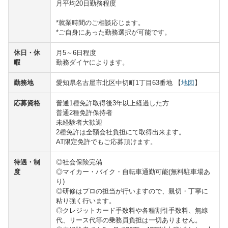
月平均20日勤務程度
*就業時間のご相談応じます。
*ご自身にあった勤務選択が可能です。
休日・休
月5～6日程度
暇
勤務ダイヤによります。
勤務地
愛知県名古屋市北区中切町1丁目63番地 【
地図
】
応募資格
普通1種免許取得後3年以上経過した方
普通2種免許保持者
未経験者大歓迎
2種免許は全額会社負担にて取得出来ます。
AT限定免許でもご応募頂けます。
待遇・制
◎社会保険完備
度
◎マイカー・バイク・自転車通勤可能(無料駐車場あ
り)
◎研修はプロの担当が行いますので、親切・丁寧に
粘り強く行います。
◎クレジットカード手数料や各種割引手数料、無線
代、リース代等の乗務員負担は一切ありません。