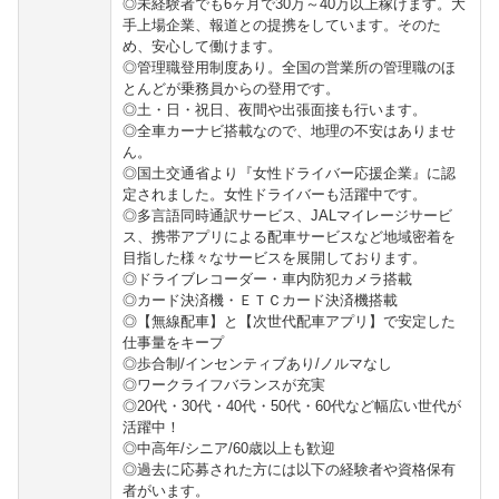
◎未経験者でも6ヶ月で30万～40万以上稼げます。大
手上場企業、報道との提携をしています。そのた
め、安心して働けます。
◎管理職登用制度あり。全国の営業所の管理職のほ
とんどが乗務員からの登用です。
◎土・日・祝日、夜間や出張面接も行います。
◎全車カーナビ搭載なので、地理の不安はありませ
ん。
◎国土交通省より『女性ドライバー応援企業』に認
定されました。女性ドライバーも活躍中です。
◎多言語同時通訳サービス、JALマイレージサービ
ス、携帯アプリによる配車サービスなど地域密着を
目指した様々なサービスを展開しております。
◎ドライブレコーダー・車内防犯カメラ搭載
◎カード決済機・ＥＴＣカード決済機搭載
◎【無線配車】と【次世代配車アプリ】で安定した
仕事量をキープ
◎歩合制/インセンティブあり/ノルマなし
◎ワークライフバランスが充実
◎20代・30代・40代・50代・60代など幅広い世代が
活躍中！
◎中高年/シニア/60歳以上も歓迎
◎過去に応募された方には以下の経験者や資格保有
者がいます。