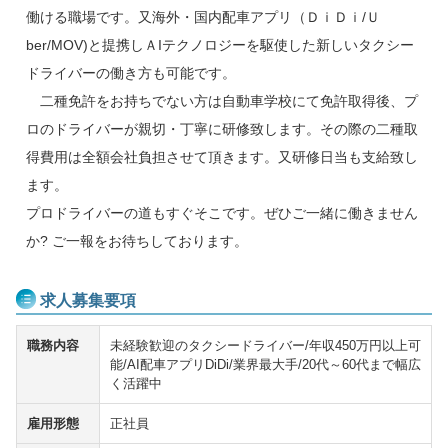
働ける職場です。又海外・国内配車アプリ（ＤｉＤｉ/Ｕ
ber/MOV)と提携しＡIテクノロジーを駆使した新しいタクシー
ドライバーの働き方も可能です。
二種免許をお持ちでない方は自動車学校にて免許取得後、プ
ロのドライバーが親切・丁寧に研修致します。その際の二種取
得費用は全額会社負担させて頂きます。又研修日当も支給致し
ます。
プロドライバーの道もすぐそこです。ぜひご一緒に働きません
か? ご一報をお待ちしております。
求人募集要項
職務内容
未経験歓迎のタクシードライバー/年収450万円以上可
能/AI配車アプリDiDi/業界最大手/20代～60代まで幅広
く活躍中
雇用形態
正社員