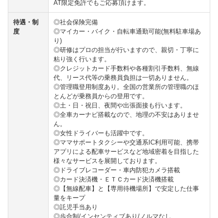
AT限定免許でもご応募頂けます。
待遇・制
◎社会保険完備
度
◎マイカー・バイク・自転車通勤可能(無料駐車場あ
り)
◎研修はプロの担当が行いますので、親切・丁寧に
粘り強く行います。
◎クレジットカード手数料や各種割引手数料、無線
代、リース代等の乗務員負担は一切ありません。
◎管理職登用制度あり。全国の営業所の管理職のほ
とんどが乗務員からの登用です。
◎土・日・祝日、夜間や出張面接も行います。
◎全車カーナビ搭載なので、地理の不安はありませ
ん。
◎女性ドライバーも活躍中です。
◎ママサポートタクシーや交通系IC利用可能、携帯
アプリによる配車サービスなど地域密着を目指した
様々なサービスを展開しております。
◎ドライブレコーダー・車内防犯カメラ搭載
◎カード決済機・ＥＴＣカード決済機搭載
◎【無線配車】と【専用待機場所】で安定した仕事
量をキープ
◎託児手当あり
◎歩合制/インセンティブあり/ノルマなし