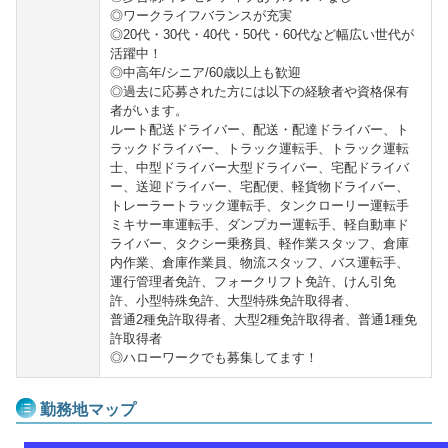
◎ワークライフバランスが充実
◎20代・30代・40代・50代・60代など幅広い世代が
活躍中！
◎中高年/シニア/60歳以上も歓迎
◎過去に応募された方には以下の経験者や資格保有
者がいます。
ルート配送ドライバー、配送・配達ドライバー、ト
ラックドライバー、トラック運転手、トラック運転
士、中型ドライバー大型ドライバー、宅配ドライバ
ー、送迎ドライバー、宅配便、軽貨物ドライバー、
トレーラートラック運転手、タンクローリー運転手
ミキサー車運転手、ダンプカー運転手、軽自動車ド
ライバー、タクシー乗務員、軽作業スタッフ、倉庫
内作業、倉庫作業員、物流スタッフ、バス運転手、
運行管理者免許、フォークリフト免許、けん引免
許、小型特殊免許、大型特殊免許取得者、
普通2種免許取得者、大型2種免許取得者、普通1種免
許取得者
◎ハローワークでも募集してます！
勤務地マップ