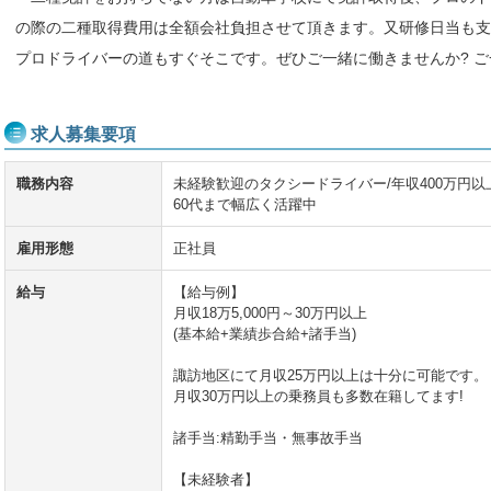
の際の二種取得費用は全額会社負担させて頂きます。又研修日当も支
プロドライバーの道もすぐそこです。ぜひご一緒に働きませんか? 
求人募集要項
職務内容
未経験歓迎のタクシードライバー/年収400万円以上
60代まで幅広く活躍中
雇用形態
正社員
給与
【給与例】
月収18万5,000円～30万円以上
(基本給+業績歩合給+諸手当)
諏訪地区にて月収25万円以上は十分に可能です。
月収30万円以上の乗務員も多数在籍してます!
諸手当:精勤手当・無事故手当
【未経験者】