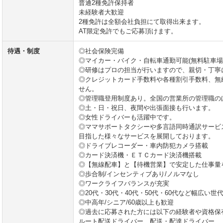
普通2種免許保持者
未経験者大歓迎
2種免許は全額会社負担にて取得出来ます。
AT限定免許でもご応募頂けます。
待遇・制度
◎社会保険完備
◎マイカー・バイク・自転車通勤可能(無料駐車場
◎研修はプロの担当が行いますので、親切・丁寧
◎クレジットカード手数料や各種割引手数料、無
せん。
◎管理職登用制度あり。全国の営業所の管理職の
◎土・日・祝日、夜間や出張面接も行います。
◎女性ドライバーも活躍中です。
◎ママサポートタクシーや多言語同時通訳サービ
目指した様々なサービスを展開しております。
◎ドライブレコーダー・車内防犯カメラ搭載
◎カード決済機・ＥＴＣカード決済機搭載
◎【無線配車】と【待機営業】で安定した仕事量
◎歩合制/インセンティブあり/ノルマなし
◎ワークライフバランスが充実
◎20代・30代・40代・50代・60代など幅広い世
◎中高年/シニア/60歳以上も歓迎
◎過去に応募された方には以下の経験者や資格保
ルート配送ドライバー、配送・配達ドライバー、