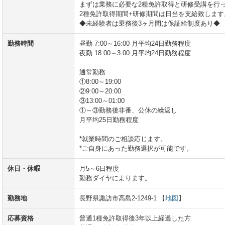
まずは業務に必要な2種免許取得と研修受講を行
2種免許取得期間+研修期間は日当を支給致します
◆未経験者は乗務後3ヶ月間は保証給制度あり◆
勤務時間
昼勤 7:00～16:00 月平均24日勤務程度
夜勤 18:00～3:00 月平均24日勤務程度
通常勤務
①8:00～19:00
②9:00～20:00
③13:00～01:00
①～③勤務後非番、公休の繰返し
月平均25日勤務程度
*就業時間のご相談応じます。
*ご自身にあった勤務選択が可能です。
休日・休暇
月5～6日程度
勤務ダイヤによります。
勤務地
長野県諏訪市高島2-1249-1 【
地図
】
応募資格
普通1種免許取得後3年以上経過した方