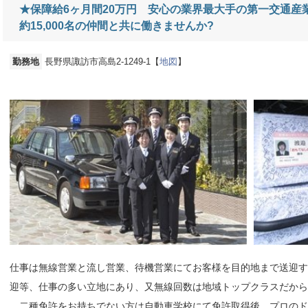
★保障給6ヶ月間20万円 安心の業界最大手の第一交通産
約15,000名の仲間と共に働きませんか?
勤務地
長野県諏訪市高島2-1249-1【
地図
】
仕事は無線営業と流し営業、待機営業にてお客様を目的地まで送迎す
迎等、仕事の多い立地にあり、又無線回数は地域トップクラスだか
二種免許をお持ちでない方は自動車学校にて免許取得後、プロのド