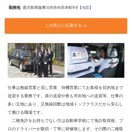
勤務地
鹿児島県薩摩川内市向田本町9-8【
地図
】
この求人に応募する ≫
仕事は無線営業と流し営業、待機営業にてお客様を目的地まで
送迎する乗務です。昼の送迎や夜も市街地への送迎等、仕事の
多い立地にあり、又無線回数は地域トップクラスだから安心し
て働ける職場です。
二種免許をお持ちでない方は自動車学校にて免許取得後、プ
ロのドライバーが親切・丁寧に研修致します。その際の二種取