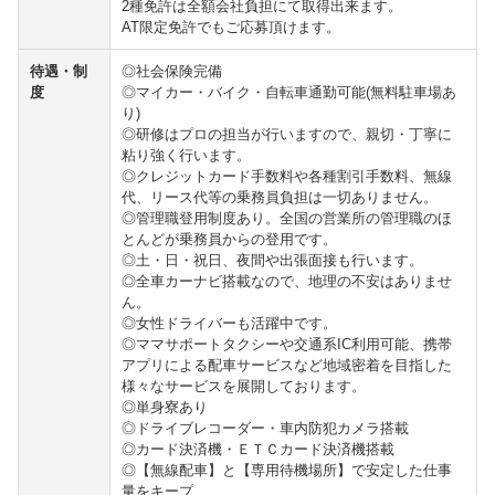
2種免許は全額会社負担にて取得出来ます。
AT限定免許でもご応募頂けます。
待遇・制
◎社会保険完備
度
◎マイカー・バイク・自転車通勤可能(無料駐車場あ
り)
◎研修はプロの担当が行いますので、親切・丁寧に
粘り強く行います。
◎クレジットカード手数料や各種割引手数料、無線
代、リース代等の乗務員負担は一切ありません。
◎管理職登用制度あり。全国の営業所の管理職のほ
とんどが乗務員からの登用です。
◎土・日・祝日、夜間や出張面接も行います。
◎全車カーナビ搭載なので、地理の不安はありませ
ん。
◎女性ドライバーも活躍中です。
◎ママサポートタクシーや交通系IC利用可能、携帯
アプリによる配車サービスなど地域密着を目指した
様々なサービスを展開しております。
◎単身寮あり
◎ドライブレコーダー・車内防犯カメラ搭載
◎カード決済機・ＥＴＣカード決済機搭載
◎【無線配車】と【専用待機場所】で安定した仕事
量をキープ