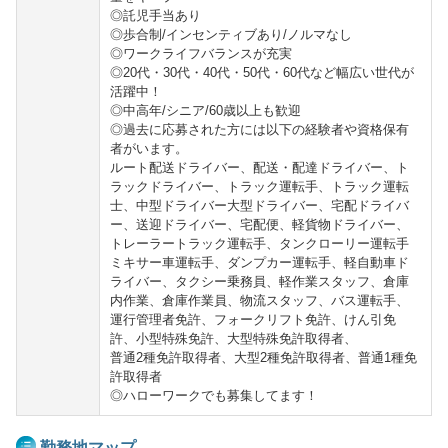
◎託児手当あり
◎歩合制/インセンティブあり/ノルマなし
◎ワークライフバランスが充実
◎20代・30代・40代・50代・60代など幅広い世代が
活躍中！
◎中高年/シニア/60歳以上も歓迎
◎過去に応募された方には以下の経験者や資格保有
者がいます。
ルート配送ドライバー、配送・配達ドライバー、ト
ラックドライバー、トラック運転手、トラック運転
士、中型ドライバー大型ドライバー、宅配ドライバ
ー、送迎ドライバー、宅配便、軽貨物ドライバー、
トレーラートラック運転手、タンクローリー運転手
ミキサー車運転手、ダンプカー運転手、軽自動車ド
ライバー、タクシー乗務員、軽作業スタッフ、倉庫
内作業、倉庫作業員、物流スタッフ、バス運転手、
運行管理者免許、フォークリフト免許、けん引免
許、小型特殊免許、大型特殊免許取得者、
普通2種免許取得者、大型2種免許取得者、普通1種免
許取得者
◎ハローワークでも募集してます！
勤務地マップ