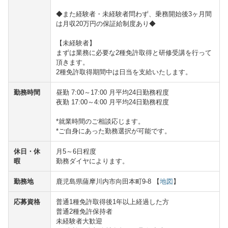
◆また経験者・未経験者問わず、乗務開始後3ヶ月間
は月収20万円の保証給制度あり◆
【未経験者】
まずは業務に必要な2種免許取得と研修受講を行って
頂きます。
2種免許取得期間中は日当を支給いたします。
勤務時間
昼勤 7:00～17:00 月平均24日勤務程度
夜勤 17:00～4:00 月平均24日勤務程度
*就業時間のご相談応じます。
*ご自身にあった勤務選択が可能です。
休日・休
月5～6日程度
暇
勤務ダイヤによります。
勤務地
鹿児島県薩摩川内市向田本町9-8 【
地図
】
応募資格
普通1種免許取得後1年以上経過した方
普通2種免許保持者
未経験者大歓迎