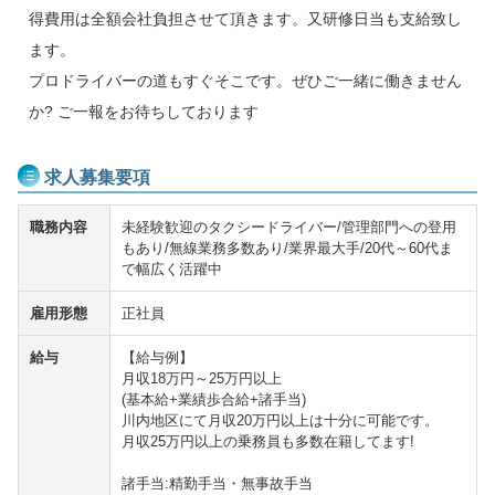
得費用は全額会社負担させて頂きます。又研修日当も支給致し
ます。
プロドライバーの道もすぐそこです。ぜひご一緒に働きません
か? ご一報をお待ちしております
求人募集要項
職務内容
未経験歓迎のタクシードライバー/管理部門への登用
もあり/無線業務多数あり/業界最大手/20代～60代ま
で幅広く活躍中
雇用形態
正社員
給与
【給与例】
月収18万円～25万円以上
(基本給+業績歩合給+諸手当)
川内地区にて月収20万円以上は十分に可能です。
月収25万円以上の乗務員も多数在籍してます!
諸手当:精勤手当・無事故手当