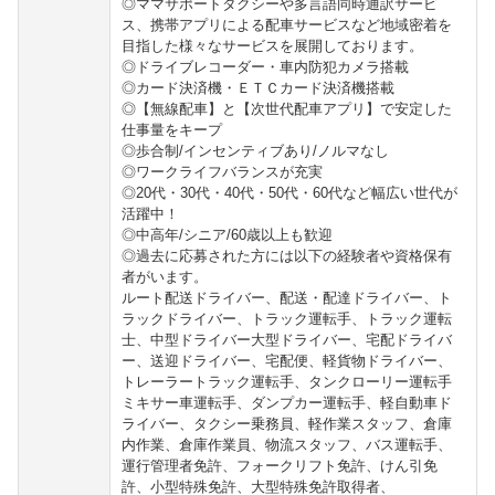
◎ママサポートタクシーや多言語同時通訳サービ
ス、携帯アプリによる配車サービスなど地域密着を
目指した様々なサービスを展開しております。
◎ドライブレコーダー・車内防犯カメラ搭載
◎カード決済機・ＥＴＣカード決済機搭載
◎【無線配車】と【次世代配車アプリ】で安定した
仕事量をキープ
◎歩合制/インセンティブあり/ノルマなし
◎ワークライフバランスが充実
◎20代・30代・40代・50代・60代など幅広い世代が
活躍中！
◎中高年/シニア/60歳以上も歓迎
◎過去に応募された方には以下の経験者や資格保有
者がいます。
ルート配送ドライバー、配送・配達ドライバー、ト
ラックドライバー、トラック運転手、トラック運転
士、中型ドライバー大型ドライバー、宅配ドライバ
ー、送迎ドライバー、宅配便、軽貨物ドライバー、
トレーラートラック運転手、タンクローリー運転手
ミキサー車運転手、ダンプカー運転手、軽自動車ド
ライバー、タクシー乗務員、軽作業スタッフ、倉庫
内作業、倉庫作業員、物流スタッフ、バス運転手、
運行管理者免許、フォークリフト免許、けん引免
許、小型特殊免許、大型特殊免許取得者、