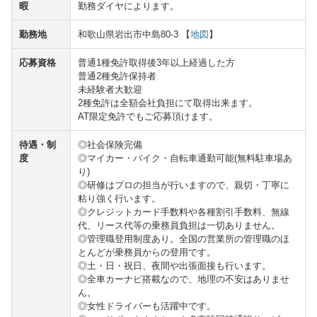
暇
勤務ダイヤによります。
勤務地
和歌山県岩出市中島80-3 【
地図
】
応募資格
普通1種免許取得後3年以上経過した方
普通2種免許保持者
未経験者大歓迎
2種免許は全額会社負担にて取得出来ます。
AT限定免許でもご応募頂けます。
待遇・制
◎社会保険完備
度
◎マイカー・バイク・自転車通勤可能(無料駐車場あ
り)
◎研修はプロの担当が行いますので、親切・丁寧に
粘り強く行います。
◎クレジットカード手数料や各種割引手数料、無線
代、リース代等の乗務員負担は一切ありません。
◎管理職登用制度あり。全国の営業所の管理職のほ
とんどが乗務員からの登用です。
◎土・日・祝日、夜間や出張面接も行います。
◎全車カーナビ搭載なので、地理の不安はありませ
ん。
◎女性ドライバーも活躍中です。