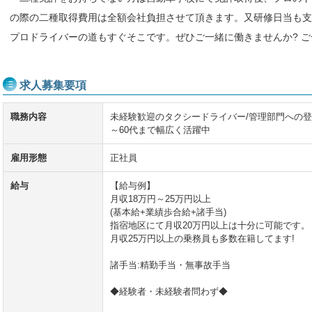
の際の二種取得費用は全額会社負担させて頂きます。又研修日当も支
プロドライバーの道もすぐそこです。ぜひご一緒に働きませんか? 
求人募集要項
職務内容
未経験歓迎のタクシードライバー/管理部門への登用
～60代まで幅広く活躍中
雇用形態
正社員
給与
【給与例】
月収18万円～25万円以上
(基本給+業績歩合給+諸手当)
指宿地区にて月収20万円以上は十分に可能です。
月収25万円以上の乗務員も多数在籍してます!
諸手当:精勤手当・無事故手当
◆経験者・未経験者問わず◆