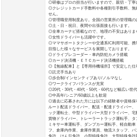
◎研修はプロの担当が行いますので、親切・丁寧
◎クレジットカード手数料や各種割引手数料、無
せん。
◎管理職登用制度あり。全国の営業所の管理職の
◎土・日・祝日、夜間や出張面接も行います。
◎全車カーナビ搭載なので、地理の不安はありま
◎女性ドライバーも活躍中です。
◎ママサポートタクシーや交通系IC利用可能、
目指した様々なサービスを展開しております。
◎ドライブレコーダー・車内防犯カメラ搭載
◎カード決済機・ＥＴＣカード決済機搭載
◎【無線配車】と【専用待機場所】で安定した仕
◎託児手当あり
◎歩合制/インセンティブあり/ノルマなし
◎ワークライフバランスが充実
◎20代・30代・40代・50代・60代など幅広い世
◎中高年/シニア/60歳以上も歓迎
◎過去に応募された方には以下の経験者や資格保
ルート配送ドライバー、配送・配達ドライバー、
ック運転士、中型ドライバー大型ドライバー、宅
貨物ドライバー、トレーラートラック運転手、タ
ミキサー車運転手、ダンプカー運転手、軽自動車
フ、倉庫内作業、倉庫作業員、物流スタッフ、バ
免許、けん引免許、小型特殊免許、大型特殊免許