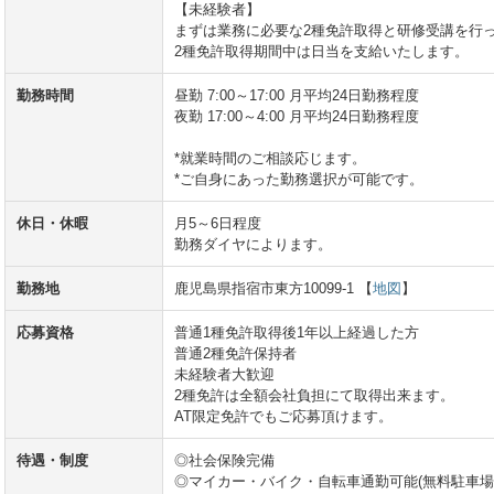
【未経験者】
まずは業務に必要な2種免許取得と研修受講を行
2種免許取得期間中は日当を支給いたします。
勤務時間
昼勤 7:00～17:00 月平均24日勤務程度
夜勤 17:00～4:00 月平均24日勤務程度
*就業時間のご相談応じます。
*ご自身にあった勤務選択が可能です。
休日・休暇
月5～6日程度
勤務ダイヤによります。
勤務地
鹿児島県指宿市東方10099-1 【
地図
】
応募資格
普通1種免許取得後1年以上経過した方
普通2種免許保持者
未経験者大歓迎
2種免許は全額会社負担にて取得出来ます。
AT限定免許でもご応募頂けます。
待遇・制度
◎社会保険完備
◎マイカー・バイク・自転車通勤可能(無料駐車場