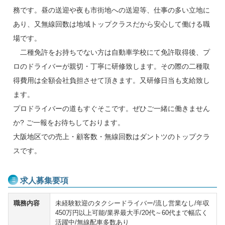
務です。昼の送迎や夜も市街地への送迎等、仕事の多い立地に
あり、又無線回数は地域トップクラスだから安心して働ける職
場です。
二種免許をお持ちでない方は自動車学校にて免許取得後、プ
ロのドライバーが親切・丁寧に研修致します。その際の二種取
得費用は全額会社負担させて頂きます。又研修日当も支給致し
ます。
プロドライバーの道もすぐそこです。ぜひご一緒に働きません
か? ご一報をお待ちしております。
大阪地区での売上・顧客数・無線回数はダントツのトップクラ
スです。
求人募集要項
職務内容
未経験歓迎のタクシードライバー/流し営業なし/年収
450万円以上可能/業界最大手/20代～60代まで幅広く
活躍中/無線配車多数あり