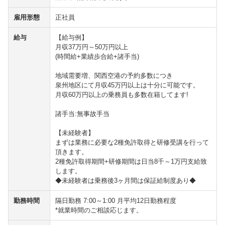
雇用形態
正社員
給与
【給与例】
月収37万円～50万円以上
(時間給+業績歩合給+諸手当)
地域需要増、関西空港の予約多数につき
泉州地区にて月収45万円以上は十分に可能です。
月収60万円以上の乗務員も多数在籍してます!
諸手当:無事故手当
【未経験者】
まずは業務に必要な2種免許取得と研修受講を行って
頂きます。
2種免許取得期間+研修期間は日当8千～1万円支給致
します。
◆未経験者は乗務後3ヶ月間は保証給制度あり◆
勤務時間
隔日勤務 7:00～1:00 月平均12日勤務程度
*就業時間のご相談応じます。