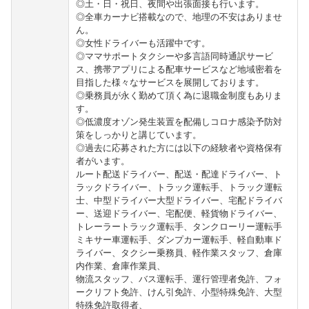
◎土・日・祝日、夜間や出張面接も行います。
◎全車カーナビ搭載なので、地理の不安はありませ
ん。
◎女性ドライバーも活躍中です。
◎ママサポートタクシーや多言語同時通訳サービ
ス、携帯アプリによる配車サービスなど地域密着を
目指した様々なサービスを展開しております。
◎乗務員が永く勤めて頂く為に退職金制度もありま
す。
◎低濃度オゾン発生装置を配備しコロナ感染予防対
策をしっかりと講じています。
◎過去に応募された方には以下の経験者や資格保有
者がいます。
ルート配送ドライバー、配送・配達ドライバー、ト
ラックドライバー、トラック運転手、トラック運転
士、中型ドライバー大型ドライバー、宅配ドライバ
ー、送迎ドライバー、宅配便、軽貨物ドライバー、
トレーラートラック運転手、タンクローリー運転手
ミキサー車運転手、ダンプカー運転手、軽自動車ド
ライバー、タクシー乗務員、軽作業スタッフ、倉庫
内作業、倉庫作業員、
物流スタッフ、バス運転手、運行管理者免許、フォ
ークリフト免許、けん引免許、小型特殊免許、大型
特殊免許取得者、