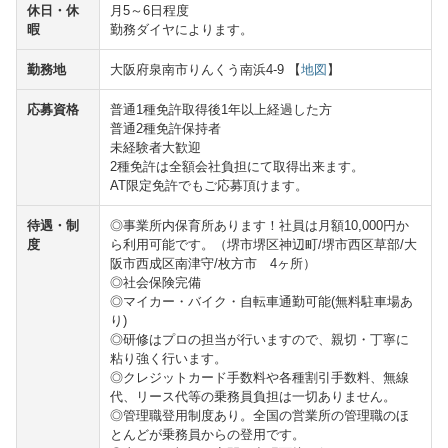
休日・休
月5～6日程度
暇
勤務ダイヤによります。
勤務地
大阪府泉南市りんくう南浜4-9 【
地図
】
応募資格
普通1種免許取得後1年以上経過した方
普通2種免許保持者
未経験者大歓迎
2種免許は全額会社負担にて取得出来ます。
AT限定免許でもご応募頂けます。
待遇・制
◎事業所内保育所あります！社員は月額10,000円か
度
ら利用可能です。（堺市堺区神辺町/堺市西区草部/大
阪市西成区南津守/枚方市 4ヶ所）
◎社会保険完備
◎マイカー・バイク・自転車通勤可能(無料駐車場あ
り)
◎研修はプロの担当が行いますので、親切・丁寧に
粘り強く行います。
◎クレジットカード手数料や各種割引手数料、無線
代、リース代等の乗務員負担は一切ありません。
◎管理職登用制度あり。全国の営業所の管理職のほ
とんどが乗務員からの登用です。