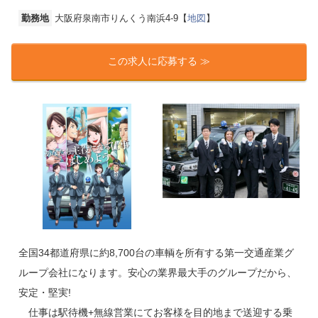
勤務地
大阪府泉南市りんくう南浜4-9【
地図
】
この求人に応募する ≫
全国34都道府県に約8,700台の車輌を所有する第一交通産業グ
ループ会社になります。安心の業界最大手のグループだから、
安定・堅実!
仕事は駅待機+無線営業にてお客様を目的地まで送迎する乗