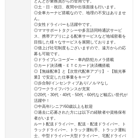
とんどが乗務員からの登用です。
◎土・日・祝日、夜間や出張面接も行います。
◎全車カーナビ搭載なので、地理の不安はありませ
ん。
◎女性ドライバーも活躍中です。
◎ママサポートタクシーや多言語同時通訳サービ
ス、携帯アプリによる配車サービスなど地域密着を
目指した様々なサービスを展開しております。
◎借上げ社宅制度もございますので、遠方からの応
募も可能です。
◎ドライブレコーダー・車内防犯カメラ搭載
◎カード決済機・ＥＴＣカード決済機搭載
◎【無線配車】と【次世代配車アプリ】・【観光事
業】で安定した仕事量をキープ
◎歩合制/インセンティブあり/ノルマなし
◎ワークライフバランスが充実
◎20代・30代・40代・50代・60代など幅広い世代が
活躍中！
◎中高年/シニア/60歳以上も歓迎
◎過去に応募された方には以下の経験者や資格保有
者がいます。
ルート配送ドライバー、配送・配達ドライバー、ト
ラックドライバー、トラック運転手、トラック運転
士、中型ドライバー大型ドライバー、宅配ドライバ