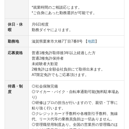
*就業時間のご相談応じます。
*ご自身にあった勤務選択が可能です。
休日・休
月6日程度
暇
勤務ダイヤによります。
勤務地
滋賀県栗東市大橋7丁目7番8号 【
地図
】
応募資格
普通1種免許取得後3年以上経過した方
普通2種免許保持者
未経験者大歓迎
2種免許は全額会社負担にて取得出来ます。
AT限定免許でもご応募頂けます。
待遇・制
◎社会保険完備
度
◎マイカー・バイク・自転車通勤可能(無料駐車場あ
り)
◎研修はプロの担当が行いますので、親切・丁寧に
粘り強く行います。
◎クレジットカード手数料や各種割引手数料、無線
代、リース代等の乗務員負担は一切ありません。
◎管理職登用制度あり。全国の営業所の管理職のほ