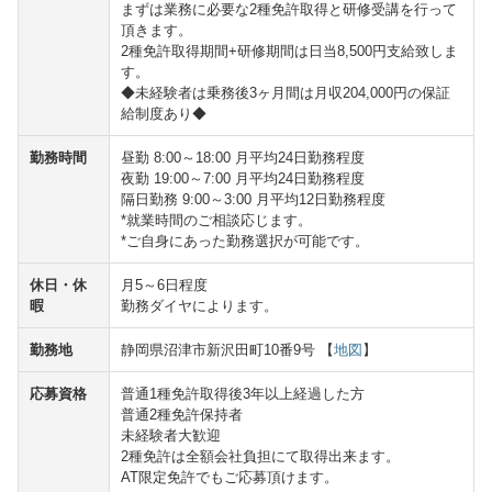
まずは業務に必要な2種免許取得と研修受講を行って
頂きます。
2種免許取得期間+研修期間は日当8,500円支給致しま
す。
◆未経験者は乗務後3ヶ月間は月収204,000円の保証
給制度あり◆
勤務時間
昼勤 8:00～18:00 月平均24日勤務程度
夜勤 19:00～7:00 月平均24日勤務程度
隔日勤務 9:00～3:00 月平均12日勤務程度
*就業時間のご相談応じます。
*ご自身にあった勤務選択が可能です。
休日・休
月5～6日程度
暇
勤務ダイヤによります。
勤務地
静岡県沼津市新沢田町10番9号 【
地図
】
応募資格
普通1種免許取得後3年以上経過した方
普通2種免許保持者
未経験者大歓迎
2種免許は全額会社負担にて取得出来ます。
AT限定免許でもご応募頂けます。