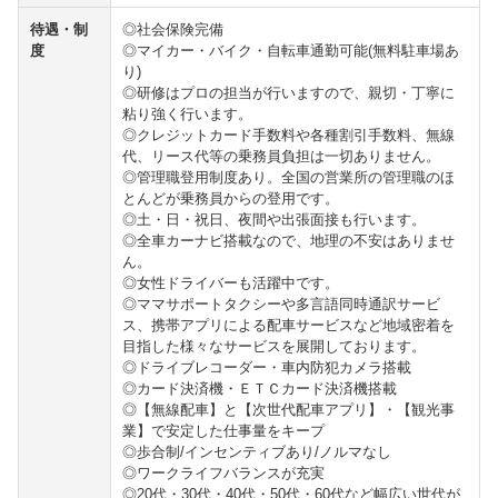
待遇・制
◎社会保険完備
度
◎マイカー・バイク・自転車通勤可能(無料駐車場あ
り)
◎研修はプロの担当が行いますので、親切・丁寧に
粘り強く行います。
◎クレジットカード手数料や各種割引手数料、無線
代、リース代等の乗務員負担は一切ありません。
◎管理職登用制度あり。全国の営業所の管理職のほ
とんどが乗務員からの登用です。
◎土・日・祝日、夜間や出張面接も行います。
◎全車カーナビ搭載なので、地理の不安はありませ
ん。
◎女性ドライバーも活躍中です。
◎ママサポートタクシーや多言語同時通訳サービ
ス、携帯アプリによる配車サービスなど地域密着を
目指した様々なサービスを展開しております。
◎ドライブレコーダー・車内防犯カメラ搭載
◎カード決済機・ＥＴＣカード決済機搭載
◎【無線配車】と【次世代配車アプリ】・【観光事
業】で安定した仕事量をキープ
◎歩合制/インセンティブあり/ノルマなし
◎ワークライフバランスが充実
◎20代・30代・40代・50代・60代など幅広い世代が