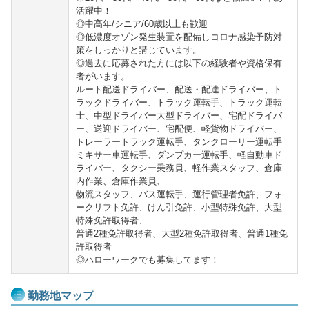
活躍中！
◎中高年/シニア/60歳以上も歓迎
◎低濃度オゾン発生装置を配備しコロナ感染予防対
策をしっかりと講じています。
◎過去に応募された方には以下の経験者や資格保有
者がいます。
ルート配送ドライバー、配送・配達ドライバー、ト
ラックドライバー、トラック運転手、トラック運転
士、中型ドライバー大型ドライバー、宅配ドライバ
ー、送迎ドライバー、宅配便、軽貨物ドライバー、
トレーラートラック運転手、タンクローリー運転手
ミキサー車運転手、ダンプカー運転手、軽自動車ド
ライバー、タクシー乗務員、軽作業スタッフ、倉庫
内作業、倉庫作業員、
物流スタッフ、バス運転手、運行管理者免許、フォ
ークリフト免許、けん引免許、小型特殊免許、大型
特殊免許取得者、
普通2種免許取得者、大型2種免許取得者、普通1種免
許取得者
◎ハローワークでも募集してます！
勤務地マップ