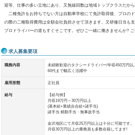
迎等、仕事の多い立地にあり、又無線回数は地域トップクラスだか
二種免許をお持ちでない方は自動車学校にて免許取得後、プロのド
の際の二種取得費用は全額会社負担させて頂きます。又研修日当も支
プロドライバーの道もすぐそこです。ぜひご一緒に働きませんか? 
求人募集要項
職務内容
未経験歓迎のタクシードライバー/年収450万円以上
60代まで幅広く活躍中
雇用形態
正社員
給与
【給与例】
月収19万円～30万円以上
(基本給+業績歩合給+諸手当)
諸手当:精勤手当・無事故手当
金沢地区にて月収25万円以上は十分に可能です。
月収30万円以上の乗務員も多数在籍してます!