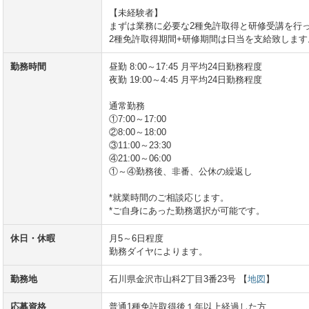
【未経験者】
まずは業務に必要な2種免許取得と研修受講を行
2種免許取得期間+研修期間は日当を支給致します
勤務時間
昼勤 8:00～17:45 月平均24日勤務程度
夜勤 19:00～4:45 月平均24日勤務程度
通常勤務
①7:00～17:00
②8:00～18:00
③11:00～23:30
④21:00～06:00
①～④勤務後、非番、公休の繰返し
*就業時間のご相談応じます。
*ご自身にあった勤務選択が可能です。
休日・休暇
月5～6日程度
勤務ダイヤによります。
勤務地
石川県金沢市山科2丁目3番23号 【
地図
】
応募資格
普通1種免許取得後１年以上経過した方