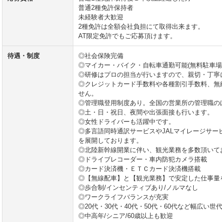
普通2種免許保持者
未経験者大歓迎
2種免許は全額会社負担にて取得出来ます。
AT限定免許でもご応募頂けます。
待遇・制度
◎社会保険完備
◎マイカー・バイク・自転車通勤可能(無料駐車場
◎研修はプロの担当が行いますので、親切・丁寧
◎クレジットカード手数料や各種割引手数料、無
せん。
◎管理職登用制度あり。全国の営業所の管理職の
◎土・日・祝日、夜間や出張面接も行います。
◎女性ドライバーも活躍中です。
◎多言語同時通訳サービスやJALマイレージサ
を展開しております。
◎北陸新幹線開業に伴い、観光業務を多数頂いて
◎ドライブレコーダー・車内防犯カメラ搭載
◎カード決済機・ＥＴＣカード決済機搭載
◎【無線配車】と【観光業務】で安定した仕事量
◎歩合制/インセンティブあり/ノルマなし
◎ワークライフバランスが充実
◎20代・30代・40代・50代・60代など幅広い世
◎中高年/シニア/60歳以上も歓迎