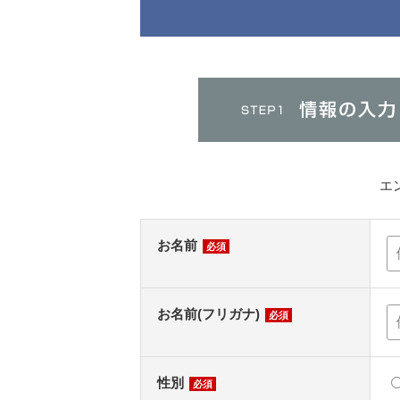
エ
お名前
必須
お名前(フリガナ)
必須
性別
必須