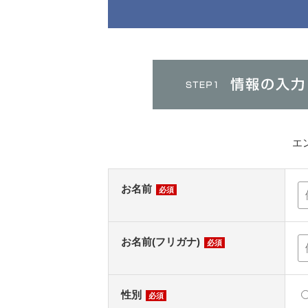
エ
お名前
必須
お名前(フリガナ)
必須
性別
必須