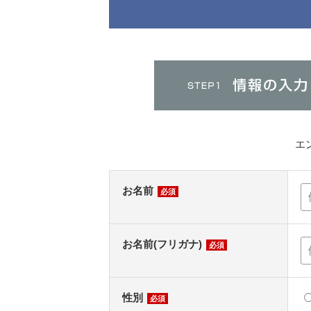
エ
お名前
必須
お名前(フリガナ)
必須
性別
必須