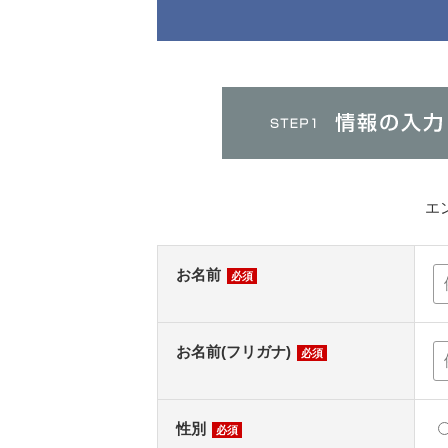
エ
お名前
必須
お名前(フリガナ)
必須
性別
必須