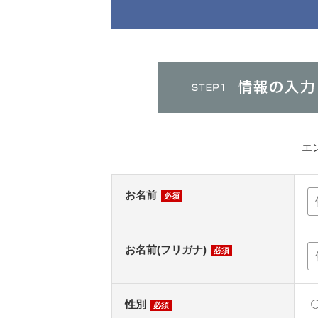
エ
お名前
必須
お名前(フリガナ)
必須
性別
必須