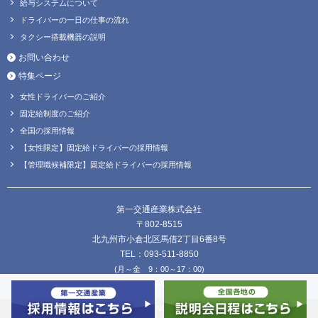
給与システムについて
ドライバーの一日の仕事の流れ
タクシー搭載機器の説明
お問い合わせ
特集ページ
女性ドライバーのご紹介
固定給制度のご紹介
全国の採用情報
【女性限定】固定給ドライバーの採用情報
【管理職候補限定】固定給ドライバーの採用情報
第一交通産業株式会社
〒802-8515
北九州市小倉北区馬借2丁目6番8号
TEL：093-511-8850
(月～金 9：00～17：00)
FAX：093-511-8838
Copyright © DAIICHI KOUTSU SANGYO Co.,Ltd. all Rights Reserved.