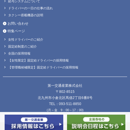
給与システムについて
ドライバーの一日の仕事の流れ
タクシー搭載機器の説明
お問い合わせ
特集ページ
女性ドライバーのご紹介
固定給制度のご紹介
全国の採用情報
【女性限定】固定給ドライバーの採用情報
【管理職候補限定】固定給ドライバーの採用情報
第一交通産業株式会社
〒802-8515
北九州市小倉北区馬借2丁目6番8号
TEL：093-511-8850
(月～金 9：00～17：00)
FAX：093-511-8838
Copyright © DAIICHI KOUTSU SANGYO Co.,Ltd. all Rights Reserved.