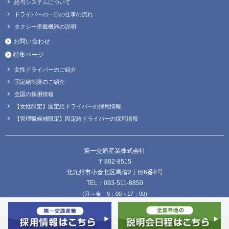
給与システムについて
ドライバーの一日の仕事の流れ
タクシー搭載機器の説明
お問い合わせ
特集ページ
女性ドライバーのご紹介
固定給制度のご紹介
全国の採用情報
【女性限定】固定給ドライバーの採用情報
【管理職候補限定】固定給ドライバーの採用情報
第一交通産業株式会社
〒802-8515
北九州市小倉北区馬借2丁目6番8号
TEL：093-511-8850
(月～金 9：00～17：00)
FAX：093-511-8838
Copyright © DAIICHI KOUTSU SANGYO Co.,Ltd. all Rights Reserved.