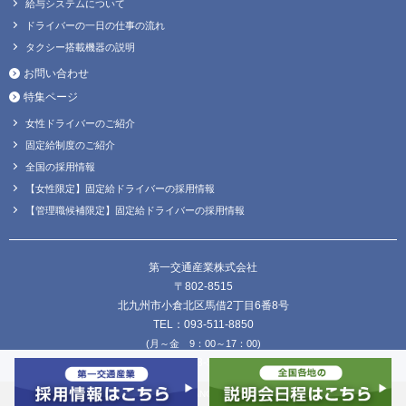
給与システムについて
ドライバーの一日の仕事の流れ
タクシー搭載機器の説明
お問い合わせ
特集ページ
女性ドライバーのご紹介
固定給制度のご紹介
全国の採用情報
【女性限定】固定給ドライバーの採用情報
【管理職候補限定】固定給ドライバーの採用情報
第一交通産業株式会社
〒802-8515
北九州市小倉北区馬借2丁目6番8号
TEL：093-511-8850
(月～金 9：00～17：00)
FAX：093-511-8838
Copyright © DAIICHI KOUTSU SANGYO Co.,Ltd. all Rights Reserved.