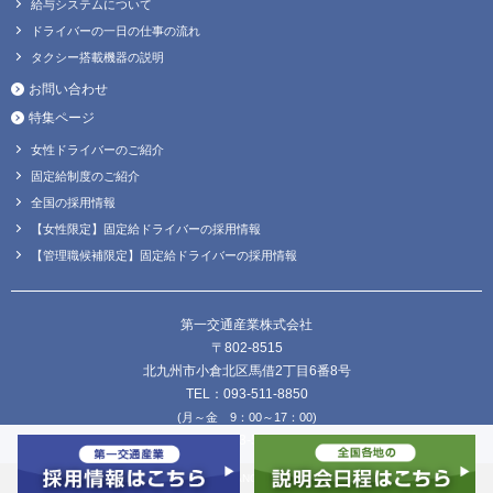
給与システムについて
ドライバーの一日の仕事の流れ
タクシー搭載機器の説明
お問い合わせ
特集ページ
女性ドライバーのご紹介
固定給制度のご紹介
全国の採用情報
【女性限定】固定給ドライバーの採用情報
【管理職候補限定】固定給ドライバーの採用情報
第一交通産業株式会社
〒802-8515
北九州市小倉北区馬借2丁目6番8号
TEL：093-511-8850
(月～金 9：00～17：00)
FAX：093-511-8838
Copyright © DAIICHI KOUTSU SANGYO Co.,Ltd. all Rights Reserved.