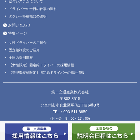
給与システムについて
ドライバーの一日の仕事の流れ
タクシー搭載機器の説明
お問い合わせ
特集ページ
女性ドライバーのご紹介
固定給制度のご紹介
全国の採用情報
【女性限定】固定給ドライバーの採用情報
【管理職候補限定】固定給ドライバーの採用情報
第一交通産業株式会社
〒802-8515
北九州市小倉北区馬借2丁目6番8号
TEL：093-511-8850
(月～金 9：00～17：00)
FAX：093-511-8838
Copyright © DAIICHI KOUTSU SANGYO Co.,Ltd. all Rights Reserved.