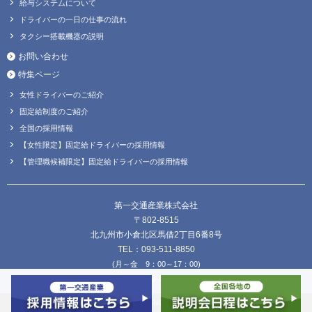
給与システムについて
ドライバーの一日の仕事の流れ
タクシー搭載機器の説明
お問い合わせ
特集ページ
女性ドライバーのご紹介
固定給制度のご紹介
全国の採用情報
【女性限定】固定給ドライバーの採用情報
【管理職候補限定】固定給ドライバーの採用情報
第一交通産業株式会社
〒802-8515
北九州市小倉北区馬借2丁目6番8号
TEL：093-511-8850
(月～金 9：00～17：00)
FAX：093-511-8838
Copyright © DAIICHI KOUTSU SANGYO Co.,Ltd. all Rights Reserved.