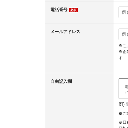
電話番号
必須
メールアドレス
※ご
※企
す
自由記入欄
例)
※ご
※日