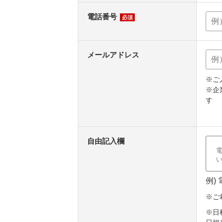
電話番号
必須
メールアドレス
※ご
※企
す
自由記入欄
例)
※ご
※日