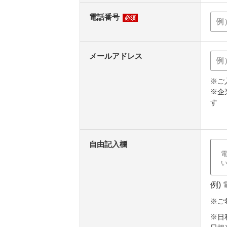
電話番号
必須
メールアドレス
※ご
※企
す
自由記入欄
例)
※ご
※日