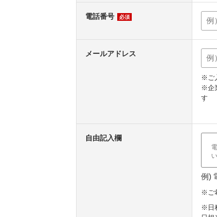
電話番号
必須
メールアドレス
※ご
※企
す
自由記入欄
例)
※ご
※日