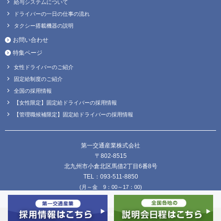
給与システムについて
ドライバーの一日の仕事の流れ
タクシー搭載機器の説明
お問い合わせ
特集ページ
女性ドライバーのご紹介
固定給制度のご紹介
全国の採用情報
【女性限定】固定給ドライバーの採用情報
【管理職候補限定】固定給ドライバーの採用情報
第一交通産業株式会社
〒802-8515
北九州市小倉北区馬借2丁目6番8号
TEL：093-511-8850
(月～金 9：00～17：00)
FAX：093-511-8838
Copyright © DAIICHI KOUTSU SANGYO Co.,Ltd. all Rights Reserved.