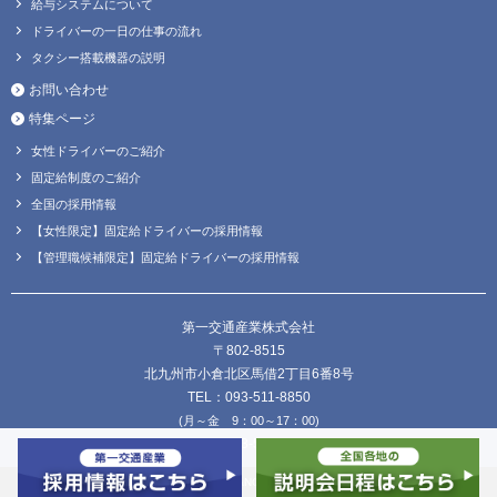
給与システムについて
ドライバーの一日の仕事の流れ
タクシー搭載機器の説明
お問い合わせ
特集ページ
女性ドライバーのご紹介
固定給制度のご紹介
全国の採用情報
【女性限定】固定給ドライバーの採用情報
【管理職候補限定】固定給ドライバーの採用情報
第一交通産業株式会社
〒802-8515
北九州市小倉北区馬借2丁目6番8号
TEL：093-511-8850
(月～金 9：00～17：00)
FAX：093-511-8838
Copyright © DAIICHI KOUTSU SANGYO Co.,Ltd. all Rights Reserved.