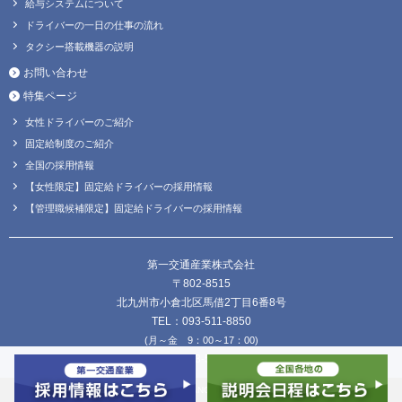
給与システムについて
ドライバーの一日の仕事の流れ
タクシー搭載機器の説明
お問い合わせ
特集ページ
女性ドライバーのご紹介
固定給制度のご紹介
全国の採用情報
【女性限定】固定給ドライバーの採用情報
【管理職候補限定】固定給ドライバーの採用情報
第一交通産業株式会社
〒802-8515
北九州市小倉北区馬借2丁目6番8号
TEL：093-511-8850
(月～金 9：00～17：00)
FAX：093-511-8838
Copyright © DAIICHI KOUTSU SANGYO Co.,Ltd. all Rights Reserved.