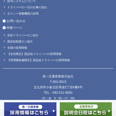
給与システムについて
ドライバーの一日の仕事の流れ
タクシー搭載機器の説明
お問い合わせ
特集ページ
女性ドライバーのご紹介
固定給制度のご紹介
全国の採用情報
【女性限定】固定給ドライバーの採用情報
【管理職候補限定】固定給ドライバーの採用情報
第一交通産業株式会社
〒802-8515
北九州市小倉北区馬借2丁目6番8号
TEL：093-511-8850
(月～金 9：00～17：00)
FAX：093-511-8838
Copyright © DAIICHI KOUTSU SANGYO Co.,Ltd. all Rights Reserved.