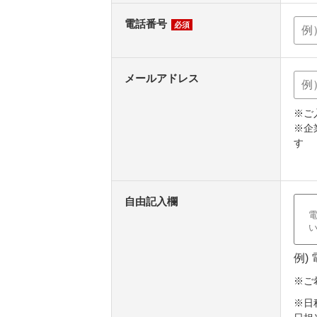
電話番号
必須
メールアドレス
※ご
※企
す
自由記入欄
例)
※ご
※日