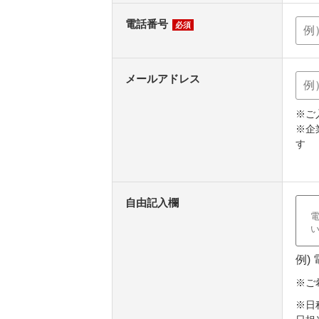
電話番号
必須
メールアドレス
※ご
※企
す
自由記入欄
例)
※ご
※日