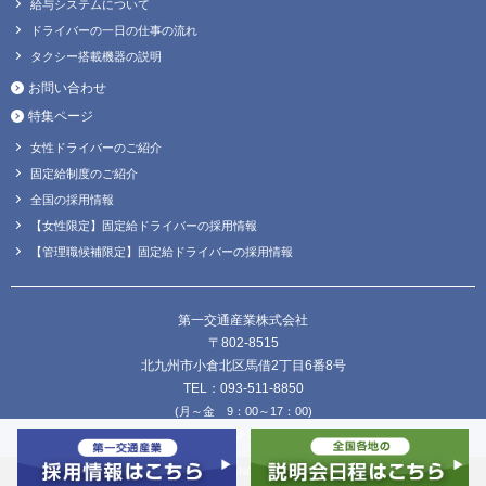
給与システムについて
ドライバーの一日の仕事の流れ
タクシー搭載機器の説明
お問い合わせ
特集ページ
女性ドライバーのご紹介
固定給制度のご紹介
全国の採用情報
【女性限定】固定給ドライバーの採用情報
【管理職候補限定】固定給ドライバーの採用情報
第一交通産業株式会社
〒802-8515
北九州市小倉北区馬借2丁目6番8号
TEL：093-511-8850
(月～金 9：00～17：00)
FAX：093-511-8838
Copyright © DAIICHI KOUTSU SANGYO Co.,Ltd. all Rights Reserved.