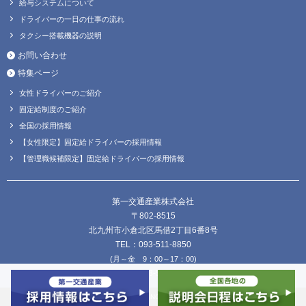
給与システムについて
ドライバーの一日の仕事の流れ
タクシー搭載機器の説明
お問い合わせ
特集ページ
女性ドライバーのご紹介
固定給制度のご紹介
全国の採用情報
【女性限定】固定給ドライバーの採用情報
【管理職候補限定】固定給ドライバーの採用情報
第一交通産業株式会社
〒802-8515
北九州市小倉北区馬借2丁目6番8号
TEL：093-511-8850
(月～金 9：00～17：00)
FAX：093-511-8838
Copyright © DAIICHI KOUTSU SANGYO Co.,Ltd. all Rights Reserved.