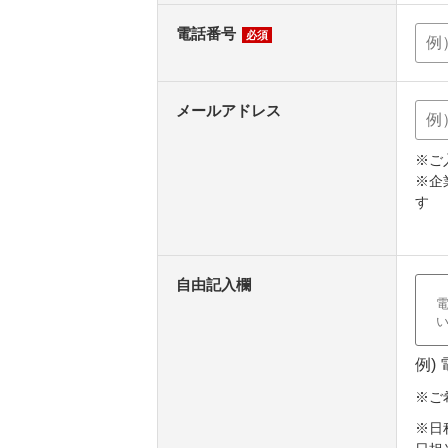
電話番号
必須
メールアドレス
※ご
※企
す
自由記入欄
例)
※ご
※日