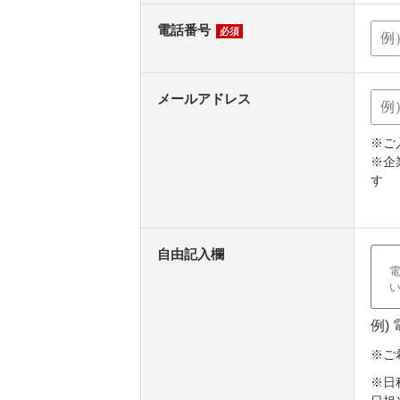
電話番号
必須
メールアドレス
※ご
※企
す
自由記入欄
例)
※ご
※日