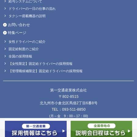
給与システムについて
ドライバーの一日の仕事の流れ
タクシー搭載機器の説明
お問い合わせ
特集ページ
女性ドライバーのご紹介
固定給制度のご紹介
全国の採用情報
【女性限定】固定給ドライバーの採用情報
【管理職候補限定】固定給ドライバーの採用情報
第一交通産業株式会社
〒802-8515
北九州市小倉北区馬借2丁目6番8号
TEL：093-511-8850
(月～金 9：00～17：00)
FAX：093-511-8838
Copyright © DAIICHI KOUTSU SANGYO Co.,Ltd. all Rights Reserved.