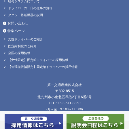
給与システムについて
ドライバーの一日の仕事の流れ
タクシー搭載機器の説明
お問い合わせ
特集ページ
女性ドライバーのご紹介
固定給制度のご紹介
全国の採用情報
【女性限定】固定給ドライバーの採用情報
【管理職候補限定】固定給ドライバーの採用情報
第一交通産業株式会社
〒802-8515
北九州市小倉北区馬借2丁目6番8号
TEL：093-511-8850
(月～金 9：00～17：00)
FAX：093-511-8838
Copyright © DAIICHI KOUTSU SANGYO Co.,Ltd. all Rights Reserved.