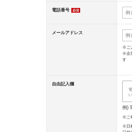
電話番号
必須
メールアドレス
※ご
※企
す
自由記入欄
例)
※ご
※日