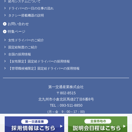
給与システムについて
ドライバーの一日の仕事の流れ
タクシー搭載機器の説明
お問い合わせ
特集ページ
女性ドライバーのご紹介
固定給制度のご紹介
全国の採用情報
【女性限定】固定給ドライバーの採用情報
【管理職候補限定】固定給ドライバーの採用情報
第一交通産業株式会社
〒802-8515
北九州市小倉北区馬借2丁目6番8号
TEL：093-511-8850
(月～金 9：00～17：00)
FAX：093-511-8838
Copyright © DAIICHI KOUTSU SANGYO Co.,Ltd. all Rights Reserved.