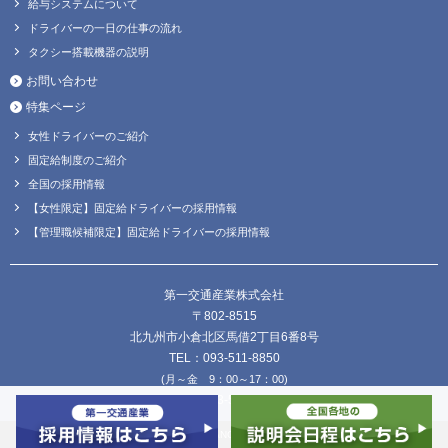
給与システムについて
ドライバーの一日の仕事の流れ
タクシー搭載機器の説明
お問い合わせ
特集ページ
女性ドライバーのご紹介
固定給制度のご紹介
全国の採用情報
【女性限定】固定給ドライバーの採用情報
【管理職候補限定】固定給ドライバーの採用情報
第一交通産業株式会社
〒802-8515
北九州市小倉北区馬借2丁目6番8号
TEL：093-511-8850
(月～金 9：00～17：00)
FAX：093-511-8838
Copyright © DAIICHI KOUTSU SANGYO Co.,Ltd. all Rights Reserved.