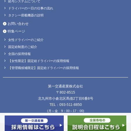
給与システムについて
ドライバーの一日の仕事の流れ
タクシー搭載機器の説明
お問い合わせ
特集ページ
女性ドライバーのご紹介
固定給制度のご紹介
全国の採用情報
【女性限定】固定給ドライバーの採用情報
【管理職候補限定】固定給ドライバーの採用情報
第一交通産業株式会社
〒802-8515
北九州市小倉北区馬借2丁目6番8号
TEL：093-511-8850
(月～金 9：00～17：00)
FAX：093-511-8838
Copyright © DAIICHI KOUTSU SANGYO Co.,Ltd. all Rights Reserved.