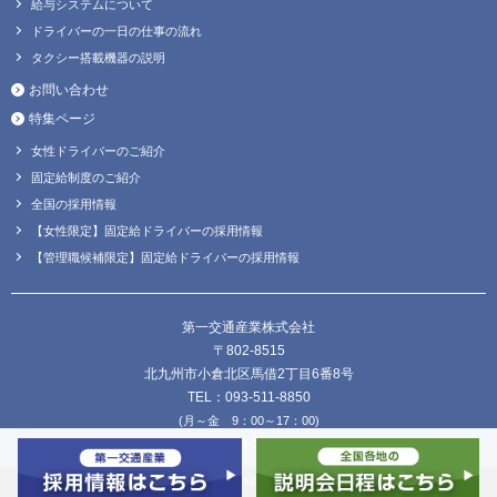
給与システムについて
ドライバーの一日の仕事の流れ
タクシー搭載機器の説明
お問い合わせ
特集ページ
女性ドライバーのご紹介
固定給制度のご紹介
全国の採用情報
【女性限定】固定給ドライバーの採用情報
【管理職候補限定】固定給ドライバーの採用情報
第一交通産業株式会社
〒802-8515
北九州市小倉北区馬借2丁目6番8号
TEL：093-511-8850
(月～金 9：00～17：00)
FAX：093-511-8838
Copyright © DAIICHI KOUTSU SANGYO Co.,Ltd. all Rights Reserved.